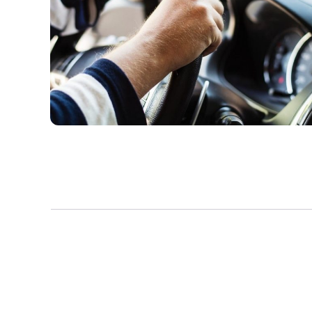
“This is my 3rd time working with you, I am tr
nice and helpful, it was such a relaxation for