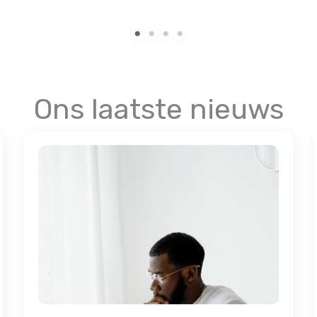
Dilara about her immigration assistance in 2025
Ons laatste nieuws