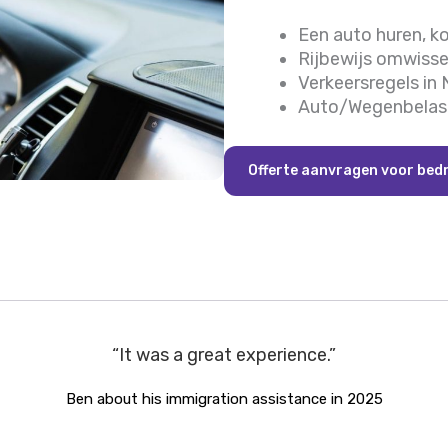
Een auto huren, k
Rijbewijs omwisse
Verkeersregels in 
Auto/Wegenbelast
Offerte aanvragen voor bedr
uly very satisfied with the service I received every si
 me to have you besides me in such a difficult times. I 
so much :)”